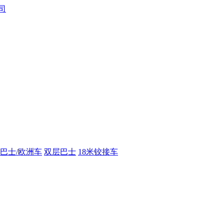
巴士/欧洲车
双层巴士
18米铰接车