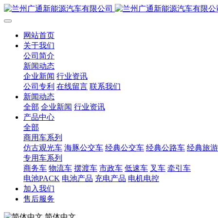
网站首页
关于我们
公司简介
新闻动态
企业新闻
行业资讯
公司专利
在线留言
联系我们
新闻动态
全部
企业新闻
行业资讯
产品中心
全部
商用车系列
仿古观光车
海豚公交车
经典公交车
经典公路车
经典旅游
专用车系列
商务车
物流车
摆渡车
市政车
低速车
叉车
牵引车
电池PACK
电池产品
充电产品
电机电控
加入我们
售后服务
简体中文