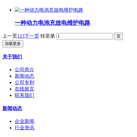
一种动力电池充放电维护电路
上一页
1
2
3
下一页
转至第
加载更多
关于我们
公司简介
新闻动态
公司专利
在线留言
联系我们
新闻动态
企业新闻
行业资讯