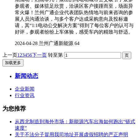
参观者、媒体驻足欣赏，洽谈区客户接踵而至，场面异
常火爆！兰州广通企业代表团队热情地与前来咨询的参
展人员沟通洽谈，与多个客户达成采购意向及投标邀
请，其“1:1电动公交解决方案”得到了每位客户的认可与
好评，参观者纷纷上车体验，感受车内的精致与舒适。
2024-04-28
兰州广通新能源
64
上一页
1
2
3
4
5
6
下一页
转至第
加载更多
新闻动态
企业新闻
行业资讯
为您推荐
从西北制造到海外市场：新能源汽车出海如何跑出“链式
速度”
关于不法分子冒用我司地址开展虚假招聘的严正声明