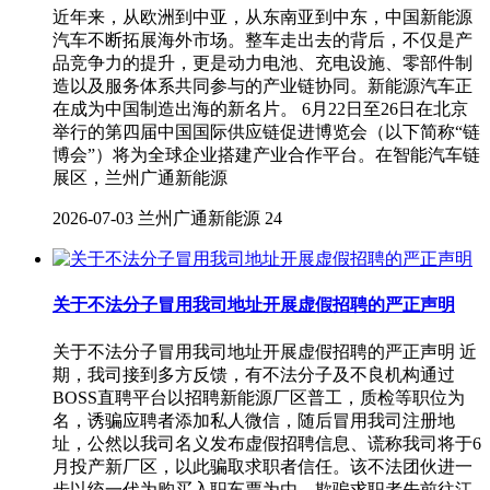
近年来，从欧洲到中亚，从东南亚到中东，中国新能源
汽车不断拓展海外市场。整车走出去的背后，不仅是产
品竞争力的提升，更是动力电池、充电设施、零部件制
造以及服务体系共同参与的产业链协同。新能源汽车正
在成为中国制造出海的新名片。 6月22日至26日在北京
举行的第四届中国国际供应链促进博览会（以下简称“链
博会”）将为全球企业搭建产业合作平台。在智能汽车链
展区，兰州广通新能源
2026-07-03
兰州广通新能源
24
关于不法分子冒用我司地址开展虚假招聘的严正声明
关于不法分子冒用我司地址开展虚假招聘的严正声明 近
期，我司接到多方反馈，有不法分子及不良机构通过
BOSS直聘平台以招聘新能源厂区普工，质检等职位为
名，诱骗应聘者添加私人微信，随后冒用我司注册地
址，公然以我司名义发布虚假招聘信息、谎称我司将于6
月投产新厂区，以此骗取求职者信任。该不法团伙进一
步以统一代为购买入职车票为由，欺骗求职者先前往江