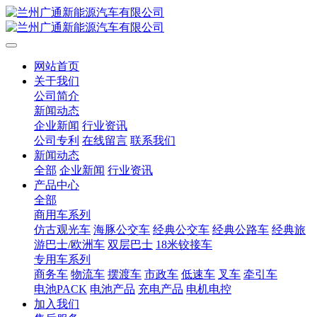
网站首页
关于我们
公司简介
新闻动态
企业新闻
行业资讯
公司专利
在线留言
联系我们
新闻动态
全部
企业新闻
行业资讯
产品中心
全部
商用车系列
仿古观光车
海豚公交车
经典公交车
经典公路车
经典旅
游巴士/欧洲车
双层巴士
18米铰接车
专用车系列
商务车
物流车
摆渡车
市政车
低速车
叉车
牵引车
电池PACK
电池产品
充电产品
电机电控
加入我们