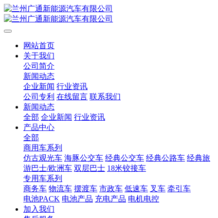
网站首页
关于我们
公司简介
新闻动态
企业新闻
行业资讯
公司专利
在线留言
联系我们
新闻动态
全部
企业新闻
行业资讯
产品中心
全部
商用车系列
仿古观光车
海豚公交车
经典公交车
经典公路车
经典旅
游巴士/欧洲车
双层巴士
18米铰接车
专用车系列
商务车
物流车
摆渡车
市政车
低速车
叉车
牵引车
电池PACK
电池产品
充电产品
电机电控
加入我们