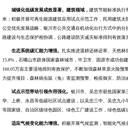
城镇化低碳发展成效显著。建筑领域，
建筑节能标准执行率
米；积极开展可再生能源建筑应用试点示范工作，民用建筑太
公交优先发展战略，银川市公共交通在机动化出行方式中的分担
路建设与生态保护相协调，公路建设防灾减灾标准得到有效落
生态系统碳汇能力增强。
扎实推进退耕还林还草、天然林保
15.8%，石嘴山市跻身国家森林城市，中卫市、固原市成功创
160.05万亩主要湿地得到有效保护。不断加强森林草原火
力提升项目，森林病虫鼠（兔）害监测预警、检疫御灾、防治
试点示范带动引领作用强化。
银川市、吴忠市获批国家第
华、上桥、永昌等低碳社区试点建设，以吴忠三中、吴忠九小
等国家级、自治区级绿色园区、绿色工厂建设工作，绿色低碳
适应气候变化能力增强。
积极开展气候监测，智能化气候