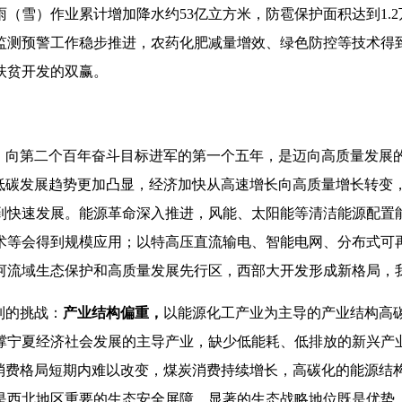
（雪）作业累计增加降水约53亿立方米，防雹保护面积达到1.
监测预警工作稳步推进，农药化肥减量增效、绿色防控等技术得
扶贫开发的双赢。
程、向第二个百年奋斗目标进军的第一个五年，是迈向高质量发展
色低碳发展趋势更加凸显，经济加快从高速增长向高质量增长转变
到快速发展。能源革命深入推进，风能、太阳能等清洁能源配置
术等会得到规模应用；以特高压直流输电、智能电网、分布式可
河流域生态保护和高质量发展先行区，西部大开发形成新格局，
列的挑战：
产业结构偏重
，
以能源化工产业为主导的产业结构高
撑宁夏经济社会发展的主导产业，缺少低能耗、低排放的新兴产
消费格局短期内难以改变，煤炭消费持续增长，高碳化的能源结构
是西北地区重要的生态安全屏障。显著的生态战略地位既是优势，