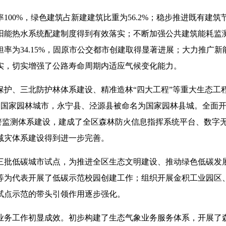
100%，绿色建筑占新建建筑比重为56.2%；稳步推进既有建筑
阳能热水系统配建制度得到有效落实；不断加强公共建筑能耗监
率为34.15%，固原市公交都市创建取得显著进展；大力推广
实，切实增强了公路寿命周期内适应气候变化能力。
护、三北防护林体系建设、精准造林“四大工程”等重大生态工程
建国家园林城市，永宁县、泾源县被命名为国家园林县城。全面开展
险预警监测体系建设，建成了全区森林防火信息指挥系统平台、数
减灾体系建设得到进一步完善。
三批低碳城市试点，为推进全区生态文明建设、推动绿色低碳发
等为代表开展了低碳示范校园创建工作；组织开展金积工业园区
试点示范的带头引领作用逐步强化。
业务工作初显成效。初步构建了生态气象业务服务体系，开展了