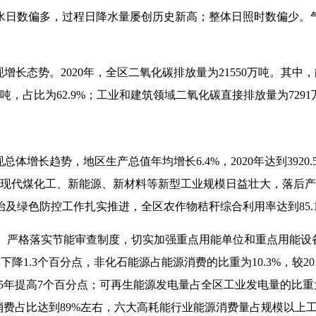
水日数偏多，过程日降水量屡创历史新高；整体日照时数偏少。
现增长态势。2020年，全区二氧化碳排放量为21550万吨。其
吨，占比为62.9%；工业和建筑领域二氧化碳直接排放量为7291万
总体增长趋势，地区生产总值年均增长6.4%，2020年达到3920
业强势稳定增长。现代煤化工、新能源、新材料等新型工业规模日益壮大，
绿色防控工作扎实推进，全区农作物秸秆综合利用率达到85.1
”， 严格落实节能审查制度，切实加强重点用能单位和重点用能
5年下降1.3个百分点，非化石能源占能源消费的比重为10.3%，较
15年提高7个百分点；可再生能源发电量占全区工业发电量的比重为1
能源消费占比达到89%左右，六大高耗能行业能源消费量占规模以上工