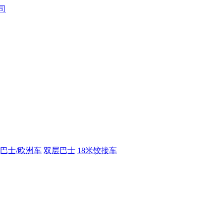
巴士/欧洲车
双层巴士
18米铰接车