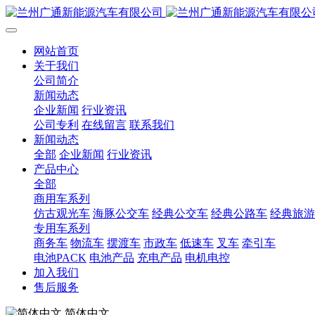
网站首页
关于我们
公司简介
新闻动态
企业新闻
行业资讯
公司专利
在线留言
联系我们
新闻动态
全部
企业新闻
行业资讯
产品中心
全部
商用车系列
仿古观光车
海豚公交车
经典公交车
经典公路车
经典旅游
专用车系列
商务车
物流车
摆渡车
市政车
低速车
叉车
牵引车
电池PACK
电池产品
充电产品
电机电控
加入我们
售后服务
简体中文