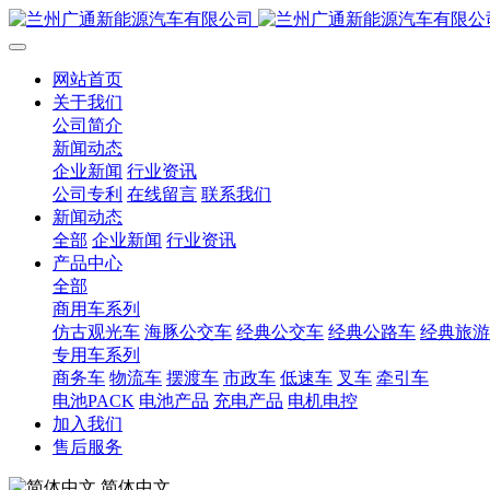
网站首页
关于我们
公司简介
新闻动态
企业新闻
行业资讯
公司专利
在线留言
联系我们
新闻动态
全部
企业新闻
行业资讯
产品中心
全部
商用车系列
仿古观光车
海豚公交车
经典公交车
经典公路车
经典旅游
专用车系列
商务车
物流车
摆渡车
市政车
低速车
叉车
牵引车
电池PACK
电池产品
充电产品
电机电控
加入我们
售后服务
简体中文