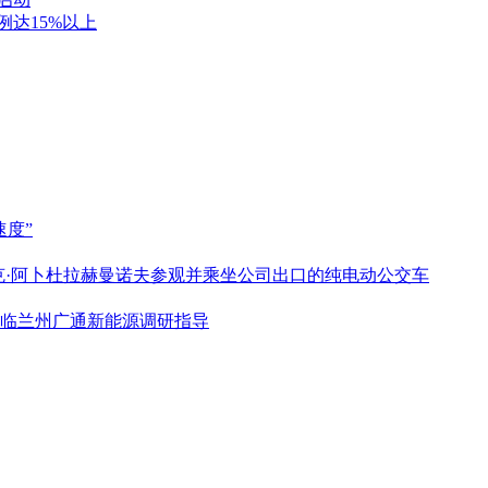
例达15%以上
度”
克·阿卜杜拉赫曼诺夫参观并乘坐公司出口的纯电动公交车
临兰州广通新能源调研指导