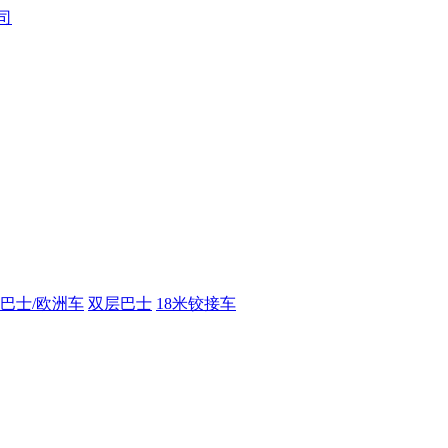
巴士/欧洲车
双层巴士
18米铰接车