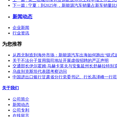
下一篇
: 宁夏：到2025年，新能源汽车销量占新车销量比
新闻动态
企业新闻
行业资讯
为您推荐
从西北制造到海外市场：新能源汽车出海如何跑出“链式速
关于不法分子冒用我司地址开展虚假招聘的严正声明
交通部长伊尔霍姆·马赫卡莫夫与安集延州长舒赫拉特别
乌兹别克斯坦代表团考察访问
中国进出口银行甘肃省分行党委书记、行长高泽峰一行莅
关于我们
公司简介
新闻动态
公司专利
在线留言