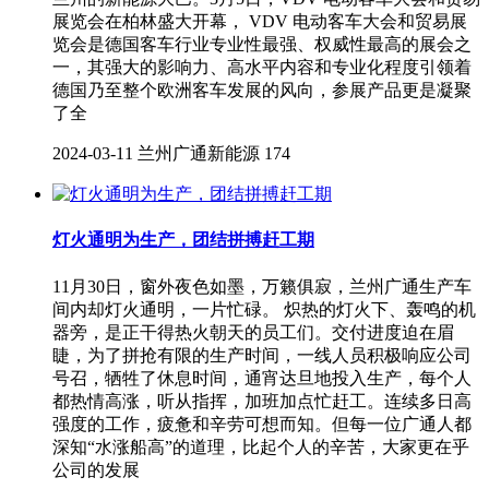
展览会在柏林盛大开幕， VDV 电动客⻋⼤会和贸易展
览会是德国客车行业专业性最强、权威性最高的展会之
一，其强大的影响力、高水平内容和专业化程度引领着
德国乃至整个欧洲客车发展的风向，参展产品更是凝聚
了全
2024-03-11
兰州广通新能源
174
灯火通明为生产，团结拼搏赶工期
11月30日，窗外夜色如墨，万籁俱寂，兰州广通生产车
间内却灯火通明，一片忙碌。 炽热的灯火下、轰鸣的机
器旁，是正干得热火朝天的员工们。交付进度迫在眉
睫，为了拼抢有限的生产时间，一线人员积极响应公司
号召，牺牲了休息时间，通宵达旦地投入生产，每个人
都热情高涨，听从指挥，加班加点忙赶工。连续多日高
强度的工作，疲惫和辛劳可想而知。但每一位广通人都
深知“水涨船高”的道理，比起个人的辛苦，大家更在乎
公司的发展