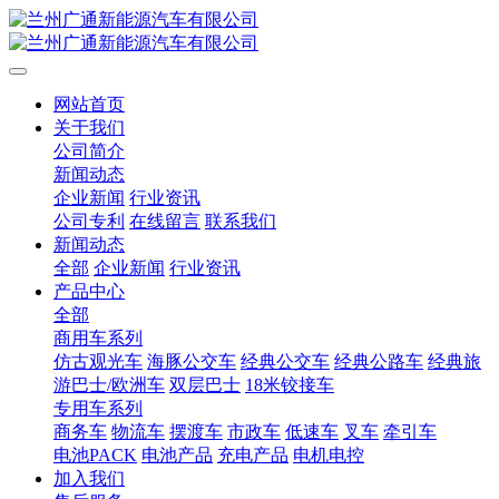
网站首页
关于我们
公司简介
新闻动态
企业新闻
行业资讯
公司专利
在线留言
联系我们
新闻动态
全部
企业新闻
行业资讯
产品中心
全部
商用车系列
仿古观光车
海豚公交车
经典公交车
经典公路车
经典旅
游巴士/欧洲车
双层巴士
18米铰接车
专用车系列
商务车
物流车
摆渡车
市政车
低速车
叉车
牵引车
电池PACK
电池产品
充电产品
电机电控
加入我们