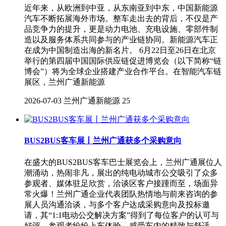
近年来，从欧洲到中亚，从东南亚到中东，中国新能源
汽车不断拓展海外市场。整车走出去的背后，不仅是产
品竞争力的提升，更是动力电池、充电设施、零部件制
造以及服务体系共同参与的产业链协同。新能源汽车正
在成为中国制造出海的新名片。 6月22日至26日在北京
举行的第四届中国国际供应链促进博览会（以下简称“链
博会”）将为全球企业搭建产业合作平台。在智能汽车链
展区，兰州广通新能源
2026-07-03
兰州广通新能源
25
BUS2BUS客车展丨兰州广通获多个采购意向
在盛大的BUS2BUS客车巴士展览会上，兰州广通展位人
潮涌动，热闹非凡，展出的纯电动城市公交吸引了众多
参观者、媒体驻足欣赏，洽谈区客户接踵而至，场面异
常火爆！兰州广通企业代表团队热情地与前来咨询的参
展人员沟通洽谈，与多个客户达成采购意向及投标邀
请，其“1:1电动公交解决方案”得到了每位客户的认可与
好评，参观者纷纷上车体验，感受车内的精致与舒适。