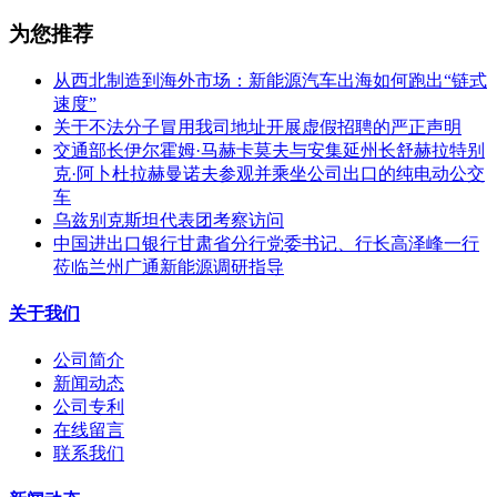
为您推荐
从西北制造到海外市场：新能源汽车出海如何跑出“链式
速度”
关于不法分子冒用我司地址开展虚假招聘的严正声明
交通部长伊尔霍姆·马赫卡莫夫与安集延州长舒赫拉特别
克·阿卜杜拉赫曼诺夫参观并乘坐公司出口的纯电动公交
车
乌兹别克斯坦代表团考察访问
中国进出口银行甘肃省分行党委书记、行长高泽峰一行
莅临兰州广通新能源调研指导
关于我们
公司简介
新闻动态
公司专利
在线留言
联系我们