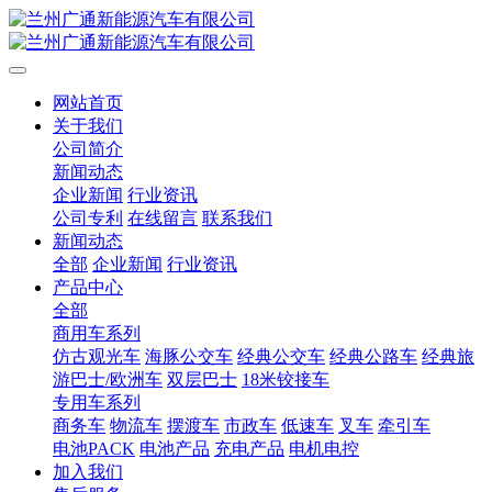
网站首页
关于我们
公司简介
新闻动态
企业新闻
行业资讯
公司专利
在线留言
联系我们
新闻动态
全部
企业新闻
行业资讯
产品中心
全部
商用车系列
仿古观光车
海豚公交车
经典公交车
经典公路车
经典旅
游巴士/欧洲车
双层巴士
18米铰接车
专用车系列
商务车
物流车
摆渡车
市政车
低速车
叉车
牵引车
电池PACK
电池产品
充电产品
电机电控
加入我们