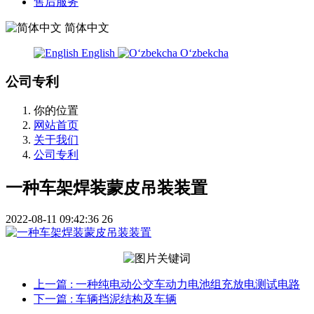
售后服务
简体中文
English
Oʻzbekcha
公司专利
你的位置
网站首页
关于我们
公司专利
一种车架焊装蒙皮吊装装置
2022-08-11 09:42:36
26
上一篇
: 一种纯电动公交车动力电池组充放电测试电路
下一篇
: 车辆挡泥结构及车辆