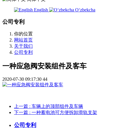
English
Oʻzbekcha
公司专利
你的位置
网站首页
关于我们
公司专利
一种应急阀安装组件及客车
2020-07-30 09:17:30
44
上一篇
: 车辆上的顶部组件及车辆
下一篇
: 一种蓄电池可方便拆卸滑轨支架
公司专利