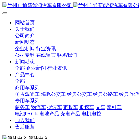
网站首页
关于我们
公司简介
新闻动态
企业新闻
行业资讯
公司专利
在线留言
联系我们
新闻动态
全部
企业新闻
行业资讯
产品中心
全部
商用车系列
仿古观光车
海豚公交车
经典公交车
经典公路车
经典旅游
专用车系列
商务车
物流车
摆渡车
市政车
低速车
叉车
牵引车
电池PACK
电池产品
充电产品
电机电控
加入我们
售后服务
简体中文