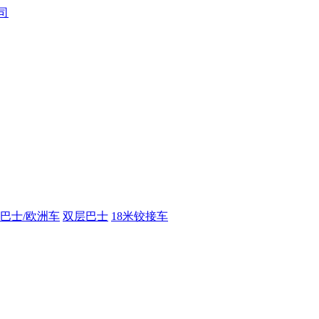
巴士/欧洲车
双层巴士
18米铰接车