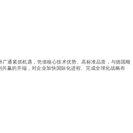
州广通紧抓机遇，
凭借核心技术优势、高标准品质，与德国顺
利共赢的开端，对企业加快国际化进程、完成全球化战略布