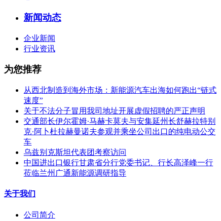
新闻动态
企业新闻
行业资讯
为您推荐
从西北制造到海外市场：新能源汽车出海如何跑出“链式
速度”
关于不法分子冒用我司地址开展虚假招聘的严正声明
交通部长伊尔霍姆·马赫卡莫夫与安集延州长舒赫拉特别
克·阿卜杜拉赫曼诺夫参观并乘坐公司出口的纯电动公交
车
乌兹别克斯坦代表团考察访问
中国进出口银行甘肃省分行党委书记、行长高泽峰一行
莅临兰州广通新能源调研指导
关于我们
公司简介