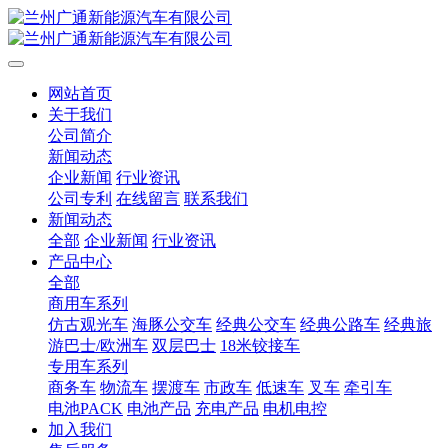
网站首页
关于我们
公司简介
新闻动态
企业新闻
行业资讯
公司专利
在线留言
联系我们
新闻动态
全部
企业新闻
行业资讯
产品中心
全部
商用车系列
仿古观光车
海豚公交车
经典公交车
经典公路车
经典旅
游巴士/欧洲车
双层巴士
18米铰接车
专用车系列
商务车
物流车
摆渡车
市政车
低速车
叉车
牵引车
电池PACK
电池产品
充电产品
电机电控
加入我们