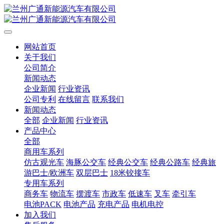
网站首页
关于我们
公司简介
新闻动态
企业新闻
行业资讯
公司专利
在线留言
联系我们
新闻动态
全部
企业新闻
行业资讯
产品中心
全部
商用车系列
仿古观光车
海豚公交车
经典公交车
经典公路车
经典旅
游巴士/欧洲车
双层巴士
18米铰接车
专用车系列
商务车
物流车
摆渡车
市政车
低速车
叉车
牵引车
电池PACK
电池产品
充电产品
电机电控
加入我们