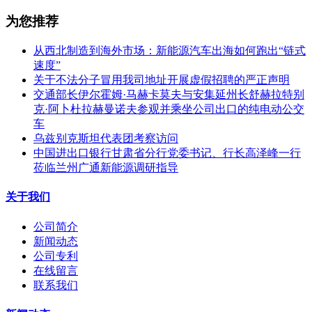
为您推荐
从西北制造到海外市场：新能源汽车出海如何跑出“链式
速度”
关于不法分子冒用我司地址开展虚假招聘的严正声明
交通部长伊尔霍姆·马赫卡莫夫与安集延州长舒赫拉特别
克·阿卜杜拉赫曼诺夫参观并乘坐公司出口的纯电动公交
车
乌兹别克斯坦代表团考察访问
中国进出口银行甘肃省分行党委书记、行长高泽峰一行
莅临兰州广通新能源调研指导
关于我们
公司简介
新闻动态
公司专利
在线留言
联系我们